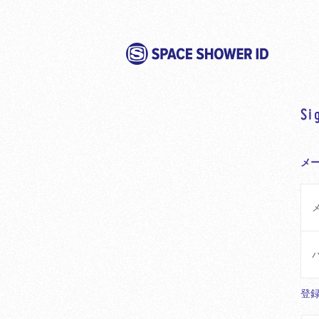
Si
メ
登